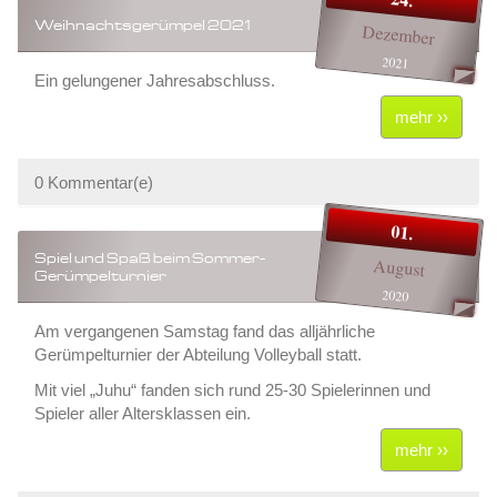
Weihnachtsgerümpel 2021
Dezember
2021
Ein gelungener Jahresabschluss.
mehr ››
0 Kommentar(e)
01.
Spiel und Spaß beim Sommer-
August
Gerümpelturnier
2020
Am vergangenen Samstag fand das alljährliche
Gerümpelturnier der Abteilung Volleyball statt.
Mit viel „Juhu“ fanden sich rund 25-30 Spielerinnen und
Spieler aller Altersklassen ein.
mehr ››