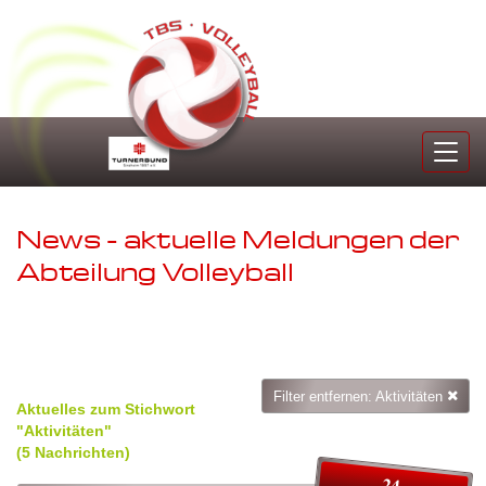
Tog
navi
News - aktuelle Meldungen der
Abteilung Volleyball
Filter entfernen: Aktivitäten
Aktuelles zum Stichwort
"Aktivitäten"
(5 Nachrichten)
24.