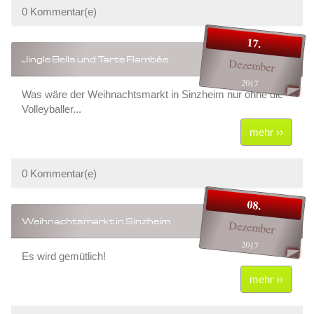
0 Kommentar(e)
17.
Jingle Bells und Tarte Flambée
Dezember
2017
Was wäre der Weihnachtsmarkt in Sinzheim nur ohne die
Volleyballer...
mehr ››
0 Kommentar(e)
08.
Weihnachtsmarkt in Sinzheim
Dezember
2017
Es wird gemütlich!
mehr ››